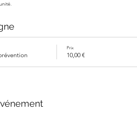
unité.
igne
Prix
prévention
10,00 €
 événement