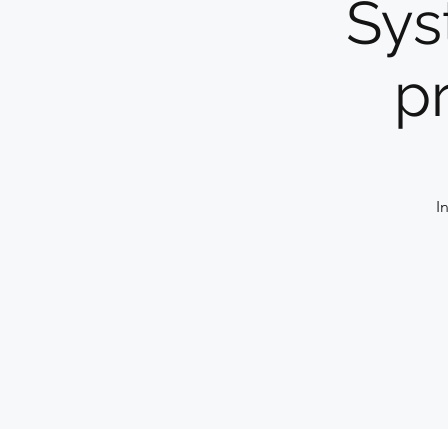
Sys
p
I